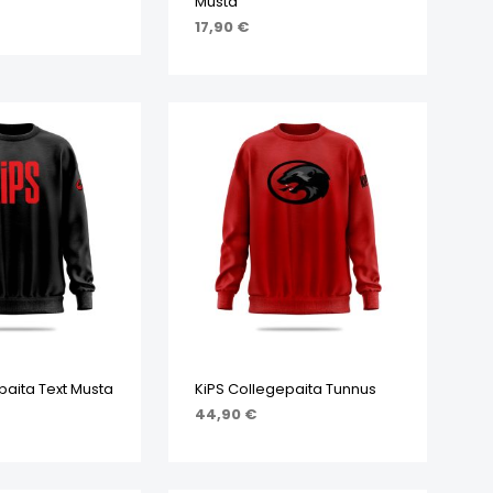
Musta
17,90
€
IHTOEHDOISTA
VALITSE VAIHTOEHDOISTA
paita Text Musta
KiPS Collegepaita Tunnus
44,90
€
IHTOEHDOISTA
VALITSE VAIHTOEHDOISTA