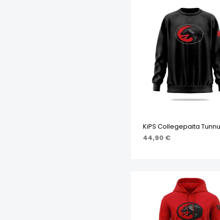
KiPS Collegepaita Tunn
44,90
€
VALITSE VAIHTOEHDOI