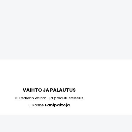
O
R
I
O
N
T
Y
H
J
Ä
.
VAIHTO JA PALAUTUS
30 päivän vaihto- ja palautusoikeus
Ei koske
Fanipaitoja