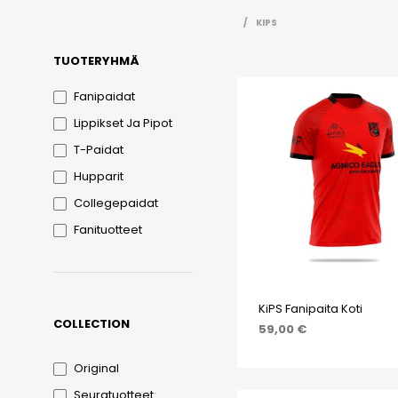
/
KIPS
TUOTERYHMÄ
Fanipaidat
Lippikset Ja Pipot
T-Paidat
Hupparit
Collegepaidat
Fanituotteet
KiPS Fanipaita Koti
COLLECTION
59,00
€
VALITSE VAIHTOEHDOI
Original
Seuratuotteet