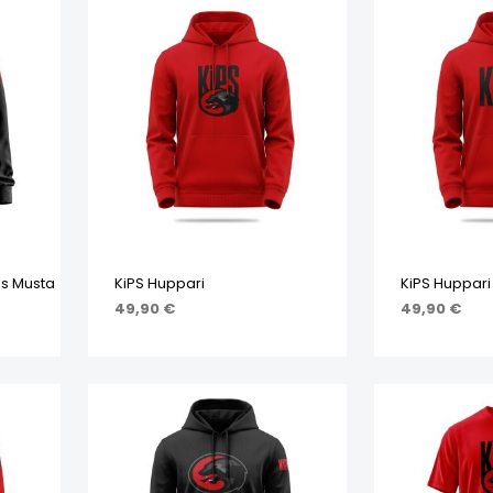
us Musta
KiPS Huppari
KiPS Huppari
49,90
€
49,90
€
STA
VALITSE VAIHTOEHDOISTA
VALITSE VA