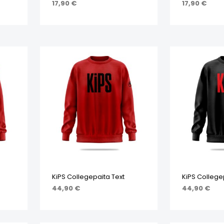
17,90
€
17,90
€
STA
VALITSE VAIHTOEHDOISTA
VALITSE VA
KiPS Collegepaita Text
KiPS College
44,90
€
44,90
€
STA
VALITSE VAIHTOEHDOISTA
VALITSE VA