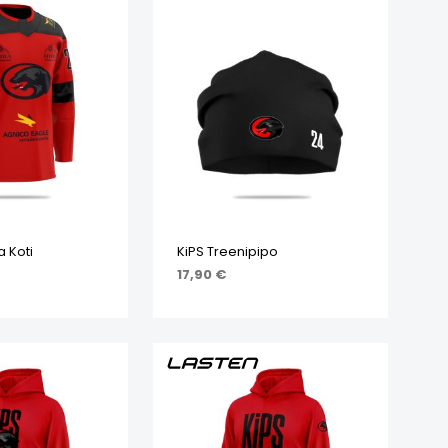
a Koti
KiPS Treenipipo
17,90
€
IHTOEHDOISTA
LISÄÄ OSTOSKORIIN