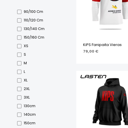
90/100 Cm
110/120 Cm
130/140 Cm
150/160 Cm
KiPS Fanipaita Vieras
XS
79,00
€
S
VALITSE VAIHTOEHDOI
M
L
XL
2XL
3XL
130cm
140cm
150cm