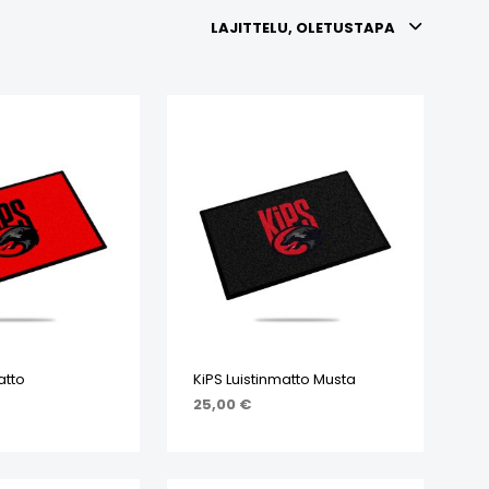
LAJITTELU, OLETUSTAPA
atto
KiPS Luistinmatto Musta
25,00
€
SKORIIN
LISÄÄ OSTOSKORIIN