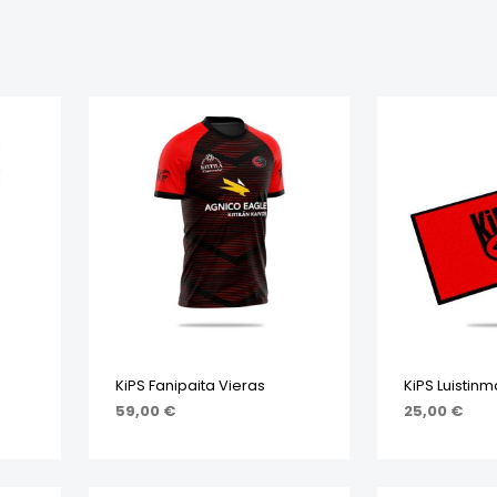
KiPS Fanipaita Vieras
KiPS Luistinm
59,00
€
25,00
€
STA
VALITSE VAIHTOEHDOISTA
LISÄÄ OSTO