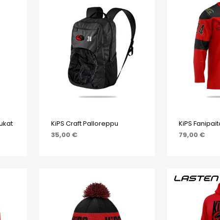
sukat
KiPS Craft Palloreppu
KiPS Fanipait
35,00
€
79,00
€
LISÄÄ OSTOSKORIIN
VALITSE VA