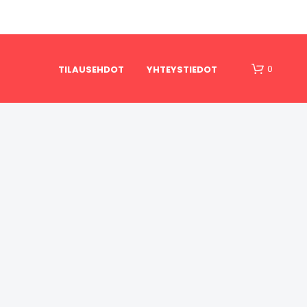
0
TILAUSEHDOT
YHTEYSTIEDOT
O
S
T
O
S
K