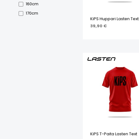
160cm
170cm
KiPS Huppari Lasten Tex
39,90
€
VALITSE VAIHTOEHDOI
KiPS T-Paita Lasten Text