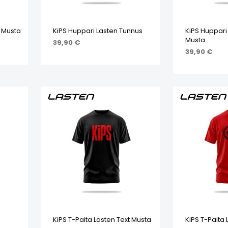
t Musta
KiPS Huppari Lasten Tunnus
KiPS Huppari
Musta
39,90
€
39,90
€
STA
VALITSE VAIHTOEHDOISTA
VALITSE VA
KiPS T-Paita Lasten Text Musta
KiPS T-Paita