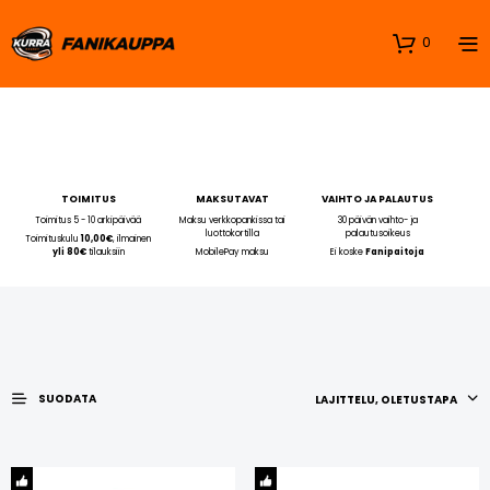
0
TOIMITUS
MAKSUTAVAT
VAIHTO JA PALAUTUS
Toimitus 5 - 10 arkipäivää
Maksu verkkopankissa tai
30 päivän vaihto- ja
luottokortilla
palautusoikeus
Toimituskulu
10,00€
, ilmainen
yli 80€
tilauksiin
MobilePay maksu
Ei koske
Fanipaitoja
SUODATA
LAJITTELU, OLETUSTAPA