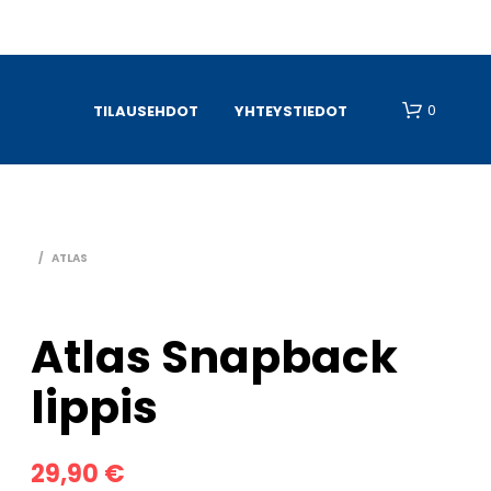
0
TILAUSEHDOT
YHTEYSTIEDOT
/
ATLAS
Atlas Snapback
O
lippis
S
T
O
S
29,90
€
K