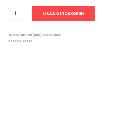
O
R
I
LISÄÄ OSTOSKORIIN
O
N
T
Y
TUOTETUNNUS (SKU):
ATLAS 3039
H
OSASTO:
ATLAS
J
Ä
.