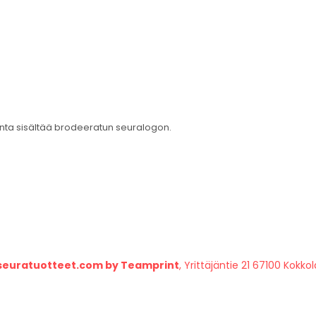
inta sisältää brodeeratun seuralogon.
seuratuotteet.com by Teamprint
, Yrittäjäntie 21 67100 Kokkol