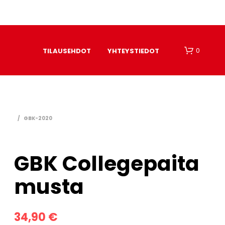
0
TILAUSEHDOT
YHTEYSTIEDOT
/
GBK-2020
GBK Collegepaita
O
musta
S
T
O
S
34,90
€
K