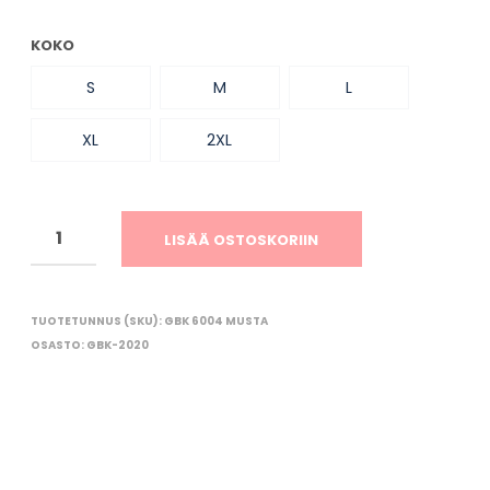
O
R
KOKO
I
O
S
M
L
N
T
Y
XL
2XL
H
J
Ä
.
LISÄÄ OSTOSKORIIN
TUOTETUNNUS (SKU):
GBK 6004 MUSTA
OSASTO:
GBK-2020