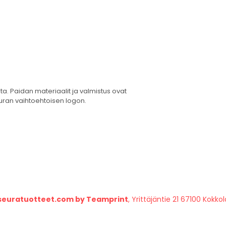
. Paidan materiaalit ja valmistus ovat
euran vaihtoehtoisen logon.
seuratuotteet.com by Teamprint
, Yrittäjäntie 21 67100 Kokkol