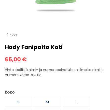
/
HODY
Hody Fanipaita Koti
65,00
€
Hinta sisältää nimi- ja numeropainatuksen. Ilmoita nimi ja
numero kassa-sivulla.
KOKO
S
M
L