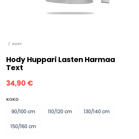
/
HODY
Hody Huppari Lasten Harmaa
Text
34,90
€
KOKO
90/100 cm
110/120 cm
130/140 cm
150/160 cm