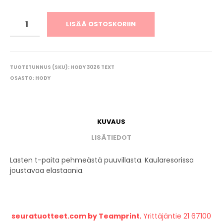
LISÄÄ OSTOSKORIIN
TUOTETUNNUS (SKU):
HODY 3026 TEXT
OSASTO:
HODY
KUVAUS
LISÄTIEDOT
Lasten t-paita pehmeästä puuvillasta. Kaularesorissa
joustavaa elastaania.
seuratuotteet.com by Teamprint
, Yrittäjäntie 21 67100