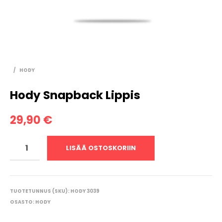
/
HODY
Hody Snapback Lippis
29,90
€
LISÄÄ OSTOSKORIIN
TUOTETUNNUS (SKU):
HODY 3039
OSASTO:
HODY