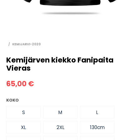
/
KEMIJARVI-2020
Kemijärven kiekko Fanipaita
Vieras
65,00
€
KOKO
S
M
L
XL
2XL
130cm