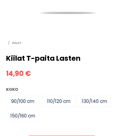
/
KIILAT
Kiilat T-paita Lasten
14,90
€
KOKO
90/100 cm
110/120 cm
130/140 cm
150/160 cm