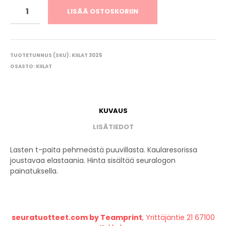
LISÄÄ OSTOSKORIIN
TUOTETUNNUS (SKU):
KIILAT 3025
OSASTO:
KIILAT
KUVAUS
LISÄTIEDOT
Lasten t-paita pehmeästä puuvillasta. Kaularesorissa
joustavaa elastaania. Hinta sisältää seuralogon
painatuksella.
seuratuotteet.com by Teamprint
, Yrittäjäntie 21 67100