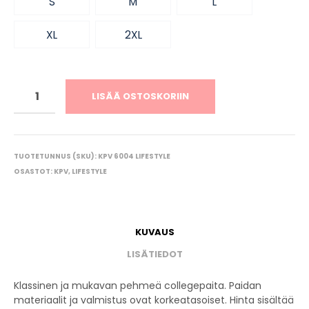
S
M
L
XL
2XL
LISÄÄ OSTOSKORIIN
TUOTETUNNUS (SKU):
KPV 6004 LIFESTYLE
OSASTOT:
KPV
,
LIFESTYLE
KUVAUS
LISÄTIEDOT
Klassinen ja mukavan pehmeä collegepaita. Paidan
materiaalit ja valmistus ovat korkeatasoiset. Hinta sisältää