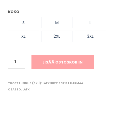
O
R
KOKO
I
O
S
M
L
N
T
Y
XL
2XL
3XL
H
J
Ä
.
LISÄÄ OSTOSKORIIN
TUOTETUNNUS (SKU):
LAFK 3022 SCRIPT HARMAA
OSASTO:
LAFK