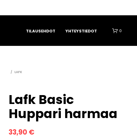
0
TILAUSEHDOT
YHTEYSTIEDOT
/
LAFK
Lafk Basic
O
Huppari harmaa
S
T
O
S
33,90
€
K