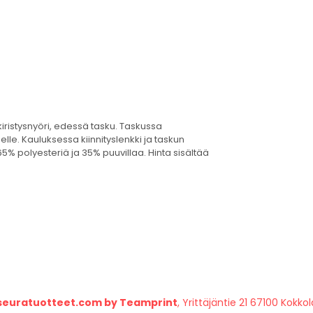
iristysnyöri, edessä tasku. Taskussa
lle. Kauluksessa kiinnityslenkki ja taskun
5% polyesteriä ja 35% puuvillaa. Hinta sisältää
seuratuotteet.com by Teamprint
, Yrittäjäntie 21 67100 Kokkol