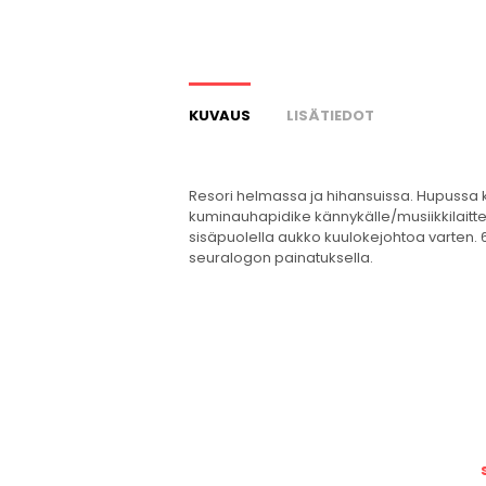
KUVAUS
LISÄTIEDOT
Resori helmassa ja hihansuissa. Hupussa k
kuminauhapidike kännykälle/musiikkilaittee
sisäpuolella aukko kuulokejohtoa varten. 6
seuralogon painatuksella.