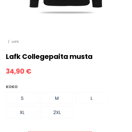
/
LAFK
Lafk Collegepaita musta
34,90
€
KOKO
S
M
L
XL
2XL