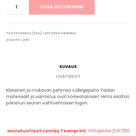
LISÄÄ OSTOSKORIIN
TUOTETUNNUS (SKU):
LAFK 6004 ORIGINAL
OSASTO:
LAFK
KUVAUS
LISÄTIEDOT
Klassinen ja mukavan pehmeä collegepaita. Paidan
materiaalit ja valmistus ovat korkeatasoiset. Hinta sisältää
painetun seuran vaihtoehtoisen logon.
seuratuotteet.com by Teamprint
, Yrittäjäntie 21 67100