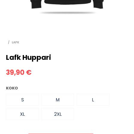
/
LAFK
Lafk Huppari
39,90
€
KOKO
S
M
L
XL
2XL