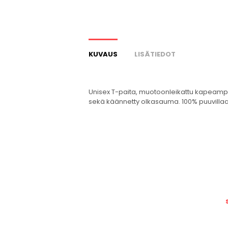
KUVAUS
LISÄTIEDOT
Unisex T-paita, muotoonleikattu kapeampi 
sekä käännetty olkasauma. 100% puuvillaa.