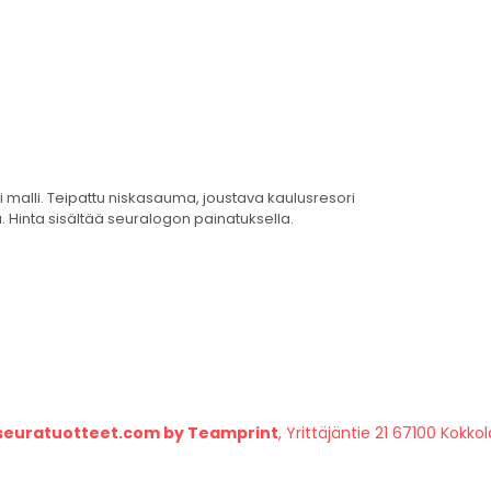
malli. Teipattu niskasauma, joustava kaulusresori
 Hinta sisältää seuralogon painatuksella.
seuratuotteet.com by Teamprint
, Yrittäjäntie 21 67100 Kokkol