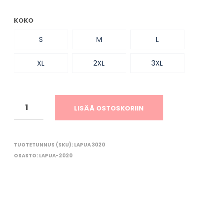
O
R
KOKO
I
O
S
M
L
N
T
Y
XL
2XL
3XL
H
J
Ä
.
LISÄÄ OSTOSKORIIN
TUOTETUNNUS (SKU):
LAPUA 3020
OSASTO:
LAPUA-2020