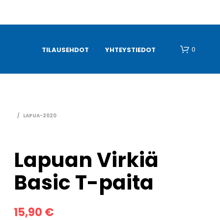
0
TILAUSEHDOT
YHTEYSTIEDOT
/
LAPUA-2020
Lapuan Virkiä
O
Basic T-paita
S
T
O
S
15,90
€
K