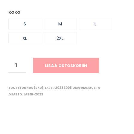
O
R
KOKO
I
O
S
M
L
N
T
Y
XL
2XL
H
J
Ä
.
LISÄÄ OSTOSKORIIN
TUOTETUNNUS (SKU):
LASER 2023 3005 ORIGINAL MUSTA
OSASTO:
LASER-2023