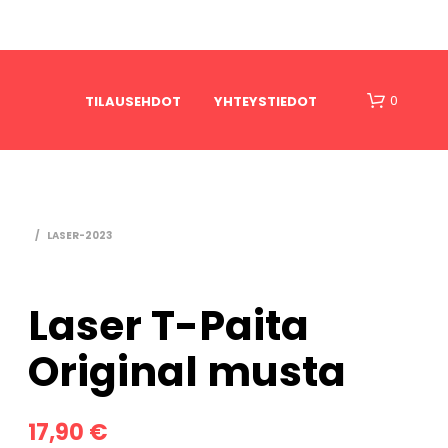
0
TILAUSEHDOT
YHTEYSTIEDOT
/
LASER-2023
Laser T-Paita
O
Original musta
S
T
O
S
17,90
€
K