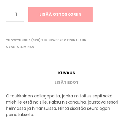
LISÄÄ OSTOSKORIIN
TUOTETUNNUS (SKU):
LIMINKA 3023 ORIGINAL PUN
OSASTO:
LIMINKA
KUVAUS
LISÄTIEDOT
O-aukkoinen collegepaita, jonka mitoitus sopii sekä
miehille että naisille. Paksu niskanauha, joustava resori
helmassa ja hihansuissa. Hinta sisältää seuralogon
painatuksella.