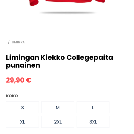
/
LIMINKA
Limingan Kiekko Collegepaita
punainen
29,90
€
KOKO
S
M
L
XL
2XL
3XL