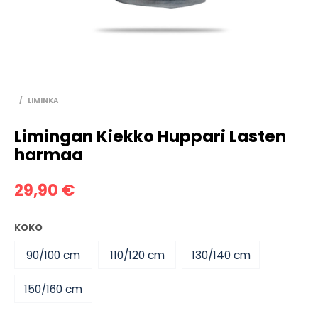
/
LIMINKA
Limingan Kiekko Huppari Lasten
harmaa
29,90
€
KOKO
90/100 cm
110/120 cm
130/140 cm
150/160 cm