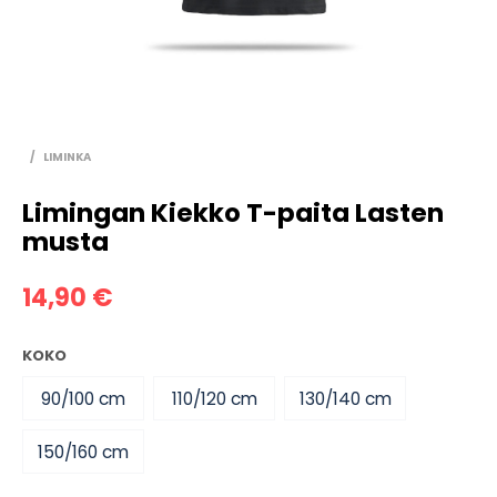
/
LIMINKA
Limingan Kiekko T-paita Lasten
musta
14,90
€
KOKO
90/100 cm
110/120 cm
130/140 cm
150/160 cm