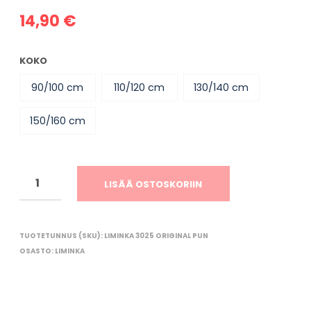
O
R
14,90
€
I
O
N
KOKO
T
Y
90/100 cm
110/120 cm
130/140 cm
H
J
150/160 cm
Ä
.
LISÄÄ OSTOSKORIIN
TUOTETUNNUS (SKU):
LIMINKA 3025 ORIGINAL PUN
OSASTO:
LIMINKA