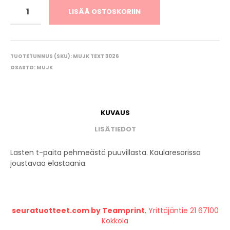
LISÄÄ OSTOSKORIIN
TUOTETUNNUS (SKU):
MUJK TEXT 3026
OSASTO:
MUJK
KUVAUS
LISÄTIEDOT
Lasten t-paita pehmeästä puuvillasta. Kaularesorissa
joustavaa elastaania.
seuratuotteet.com by Teamprint
, Yrittäjäntie 21 67100
Kokkola