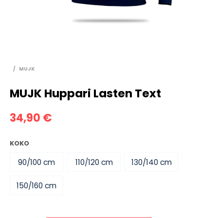
/
MUJK
MUJK Huppari Lasten Text
34,90
€
KOKO
90/100 cm
110/120 cm
130/140 cm
150/160 cm