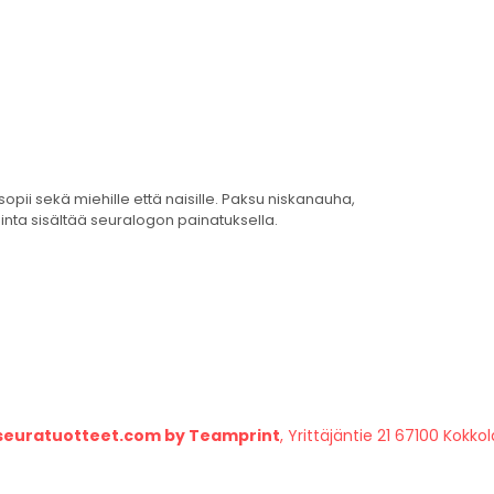
opii sekä miehille että naisille. Paksu niskanauha,
inta sisältää seuralogon painatuksella.
seuratuotteet.com by Teamprint
, Yrittäjäntie 21 67100 Kokkol