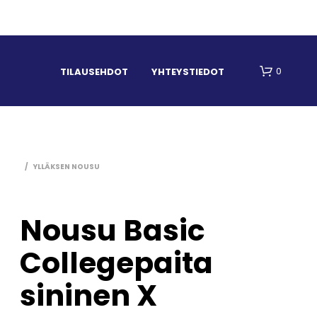
0
TILAUSEHDOT
YHTEYSTIEDOT
/
YLLÄKSEN NOUSU
Nousu Basic
O
Collegepaita
S
T
O
sininen X
S
K