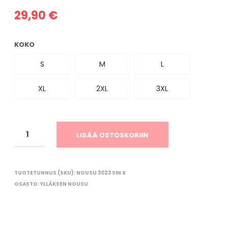
O
R
29,90
€
I
O
N
KOKO
T
Y
S
M
L
H
J
XL
2XL
3XL
Ä
.
LISÄÄ OSTOSKORIIN
TUOTETUNNUS (SKU):
NOUSU 3023 SIN X
OSASTO:
YLLÄKSEN NOUSU