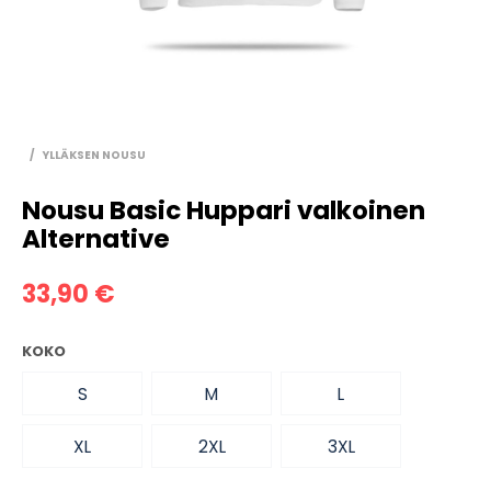
/
YLLÄKSEN NOUSU
Nousu Basic Huppari valkoinen
Alternative
33,90
€
KOKO
S
M
L
XL
2XL
3XL