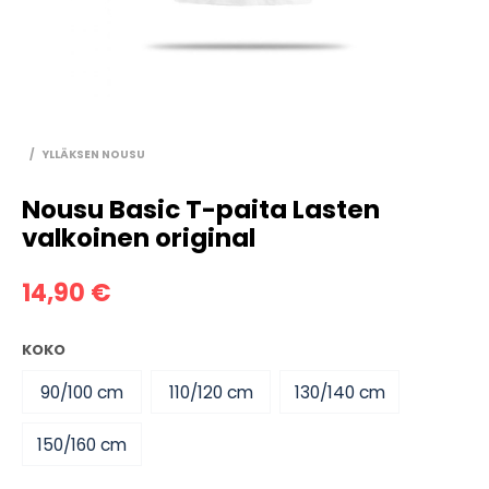
/
YLLÄKSEN NOUSU
Nousu Basic T-paita Lasten
valkoinen original
14,90
€
KOKO
90/100 cm
110/120 cm
130/140 cm
150/160 cm