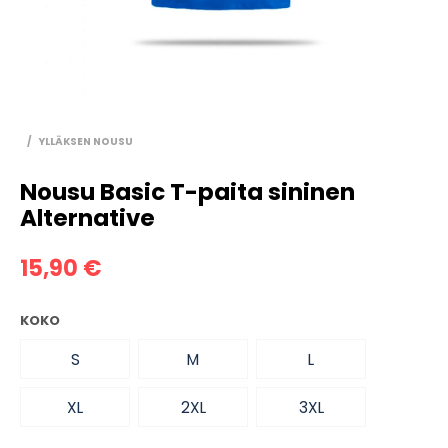
/
YLLÄKSEN NOUSU
Nousu Basic T-paita sininen
Alternative
15,90
€
KOKO
S
M
L
XL
2XL
3XL