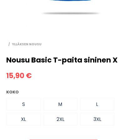
/
YLLÄKSEN NOUSU
Nousu Basic T-paita sininen X
15,90
€
KOKO
S
M
L
XL
2XL
3XL