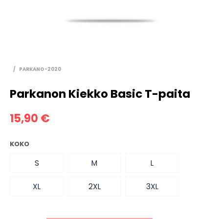
/
PARKANO-2020
Parkanon Kiekko Basic T-paita
15,90
€
KOKO
S
M
L
XL
2XL
3XL