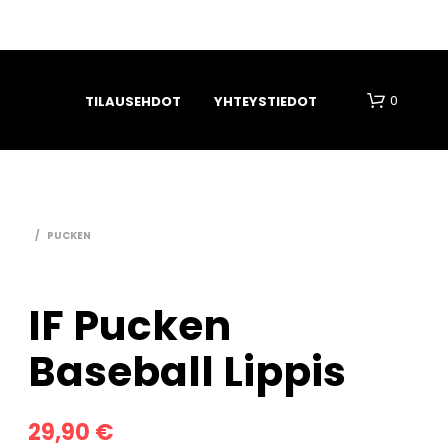
0
TILAUSEHDOT
YHTEYSTIEDOT
/
PUCKEN
IF Pucken
O
Baseball Lippis
S
T
O
S
29,90
€
K