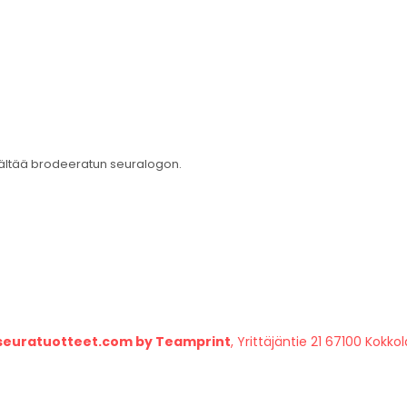
isältää brodeeratun seuralogon.
seuratuotteet.com by Teamprint
, Yrittäjäntie 21 67100 Kokkol