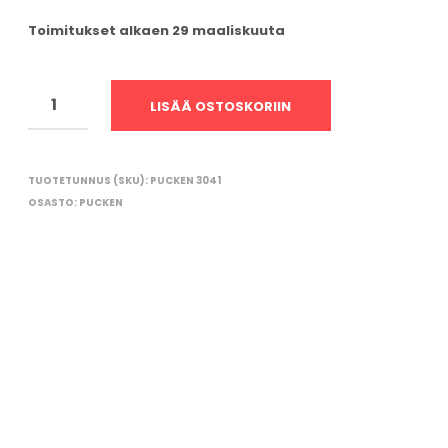
O
R
Toimitukset alkaen 29 maaliskuuta
I
O
N
T
LISÄÄ OSTOSKORIIN
Y
H
J
Ä
TUOTETUNNUS (SKU):
PUCKEN 3041
.
OSASTO:
PUCKEN