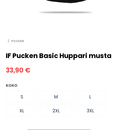
/
PUCKEN
IF Pucken Basic Huppari musta
33,90
€
KOKO
S
M
L
XL
2XL
3XL