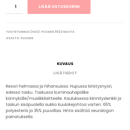
LISÄÄ OSTOSKORIIN
TUOTETUNNUS (SKU):
PUCKEN 3022 MUSTA
OSASTO:
PUCKEN
KUVAUS
LISÄTIEDOT
Resori helmassa ja hihansuissa. Hupussa kiristysnyöri,
edessä tasku. Taskussa kuminauhapidike
kännykälle/musiikkilaitteelle. Kauluksessa kiinnityslenkki ja
taskun sisäpuolella aukko kuulokejohtoa varten. 65%
polyesteriä ja 35% puuvillaa. Hinta sisältää seuralogon
painatuksella.