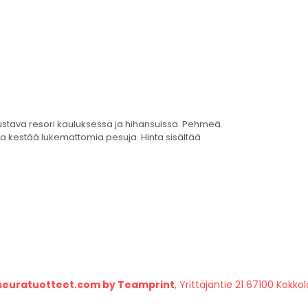
ustava resori kauluksessa ja hihansuissa. Pehmeä
ja kestää lukemattomia pesuja. Hinta sisältää
seuratuotteet.com by Teamprint
, Yrittäjäntie 21 67100 Kokkol