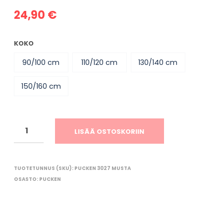
O
R
24,90
€
I
O
N
KOKO
T
Y
90/100 cm
110/120 cm
130/140 cm
H
J
150/160 cm
Ä
.
LISÄÄ OSTOSKORIIN
TUOTETUNNUS (SKU):
PUCKEN 3027 MUSTA
OSASTO:
PUCKEN