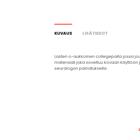
KUVAUS
LISÄTIEDOT
Lasten o-aukkoinen collegepaita jossa jo
materiaali joka soveltuu kovaan käyttöön 
seuralogon painatuksella.