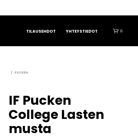
0
TILAUSEHDOT
YHTEYSTIEDOT
/
PUCKEN
IF Pucken
O
College Lasten
S
T
O
musta
S
K