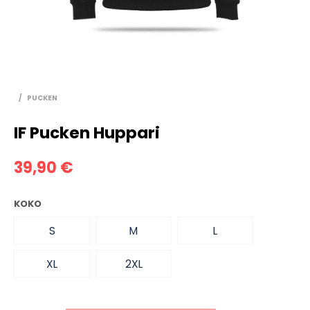
/
PUCKEN
IF Pucken Huppari
39,90
€
KOKO
S
M
L
XL
2XL