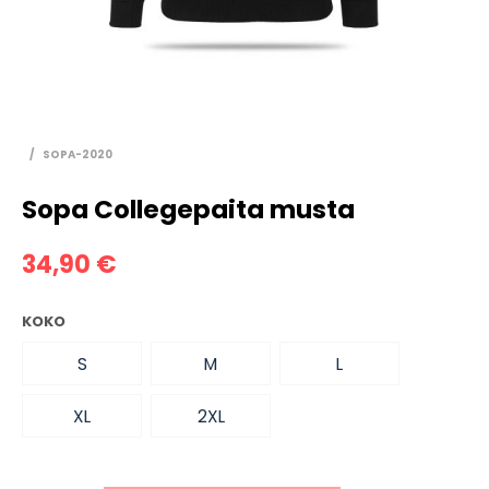
/
SOPA-2020
Sopa Collegepaita musta
34,90
€
KOKO
S
M
L
XL
2XL