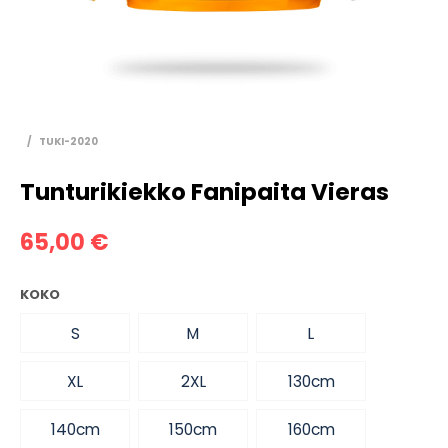
/
TUKI-2020
Tunturikiekko Fanipaita Vieras
65,00
€
KOKO
S
M
L
XL
2XL
130cm
140cm
150cm
160cm