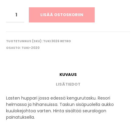
LISÄÄ OSTOSKORIIN
TUOTETUNNUS (SKU):
TUKI 3026 RETRO
OSASTO:
TUKI-2020
KUVAUS
LISÄTIEDOT
Lasten huppari jossa edessä kengurutasku. Resori
helmassa ja hihansuissa. Taskun sisäpuolella aukko
kuulokejohtoa varten. Hinta sisältää seuralogon
painatuksella.