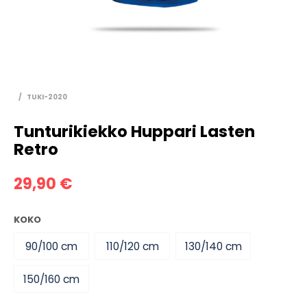
/
TUKI-2020
Tunturikiekko Huppari Lasten
Retro
29,90
€
KOKO
90/100 cm
110/120 cm
130/140 cm
150/160 cm