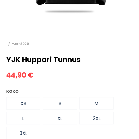
/
YJK-2020
YJK Huppari Tunnus
44,90
€
KOKO
XS
S
M
L
XL
2XL
3XL