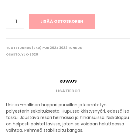
LISÄÄ OSTOSKORIIN
TUOTETUNNUS (SKU):
YJK 2024 3022 TUNNUS
OSASTO:
YJK-2020
KUVAUS
LISÄTIEDOT
Unisex-mallinen huppari puuvillan ja kierrätetyn
polyesterin sekoituksesta. Hupussa kiristysnyöri, edessä iso
tasku. Joustava resori helmassa ja hihansuissa. Niskalappu
on helposti poistettavissa, joten se voidaan haluttaessa
vaihtaa. Pehmeä stabilisoitu kangas.