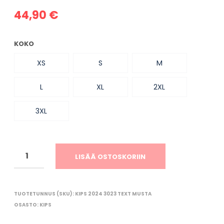
O
R
44,90
€
I
O
N
KOKO
T
Y
XS
S
M
H
J
L
XL
2XL
Ä
.
3XL
LISÄÄ OSTOSKORIIN
TUOTETUNNUS (SKU):
KIPS 2024 3023 TEXT MUSTA
OSASTO:
KIPS