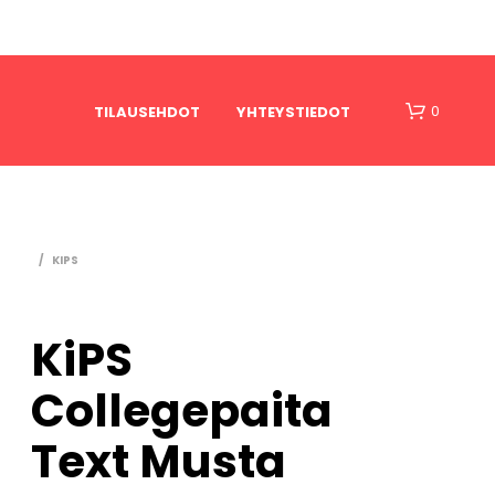
0
TILAUSEHDOT
YHTEYSTIEDOT
/
KIPS
KiPS
O
Collegepaita
S
T
O
Text Musta
S
K