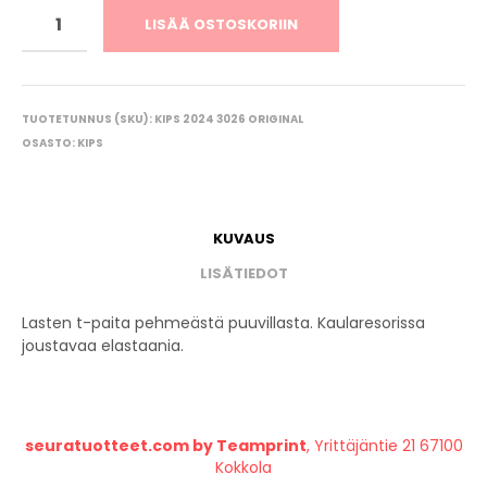
LISÄÄ OSTOSKORIIN
TUOTETUNNUS (SKU):
KIPS 2024 3026 ORIGINAL
OSASTO:
KIPS
KUVAUS
LISÄTIEDOT
Lasten t-paita pehmeästä puuvillasta. Kaularesorissa
joustavaa elastaania.
seuratuotteet.com by Teamprint
, Yrittäjäntie 21 67100
Kokkola