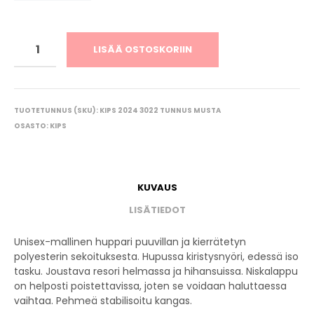
LISÄÄ OSTOSKORIIN
TUOTETUNNUS (SKU):
KIPS 2024 3022 TUNNUS MUSTA
OSASTO:
KIPS
KUVAUS
LISÄTIEDOT
Unisex-mallinen huppari puuvillan ja kierrätetyn
polyesterin sekoituksesta. Hupussa kiristysnyöri, edessä iso
tasku. Joustava resori helmassa ja hihansuissa. Niskalappu
on helposti poistettavissa, joten se voidaan haluttaessa
vaihtaa. Pehmeä stabilisoitu kangas.