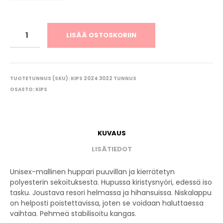
LISÄÄ OSTOSKORIIN
TUOTETUNNUS (SKU):
KIPS 2024 3022 TUNNUS
OSASTO:
KIPS
KUVAUS
LISÄTIEDOT
Unisex-mallinen huppari puuvillan ja kierrätetyn
polyesterin sekoituksesta. Hupussa kiristysnyöri, edessä iso
tasku. Joustava resori helmassa ja hihansuissa. Niskalappu
on helposti poistettavissa, joten se voidaan haluttaessa
vaihtaa. Pehmeä stabilisoitu kangas.