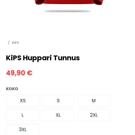
/
KIPS
KiPS Huppari Tunnus
49,90
€
KOKO
XS
S
M
L
XL
2XL
3XL