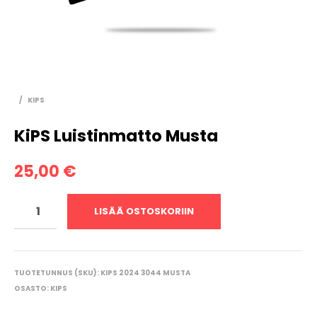
/
KIPS
KiPS Luistinmatto Musta
25,00
€
LISÄÄ OSTOSKORIIN
TUOTETUNNUS (SKU):
KIPS 2024 3044 MUSTA
OSASTO:
KIPS