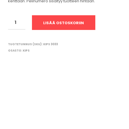
kenttään. Pelinumero sisältyy tuotteen hintaan.
O
R
I
O
LISÄÄ OSTOSKORIIN
N
T
Y
H
TUOTETUNNUS (SKU):
KIPS 3033
J
Ä
OSASTO:
KIPS
.