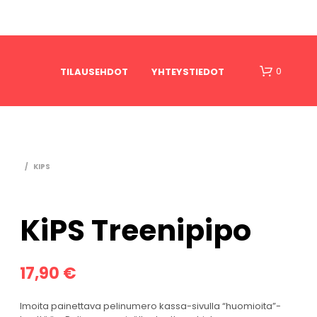
0
TILAUSEHDOT
YHTEYSTIEDOT
/
KIPS
KiPS Treenipipo
O
S
T
17,90
€
O
S
lmoita painettava pelinumero kassa-sivulla “huomioita”-
K