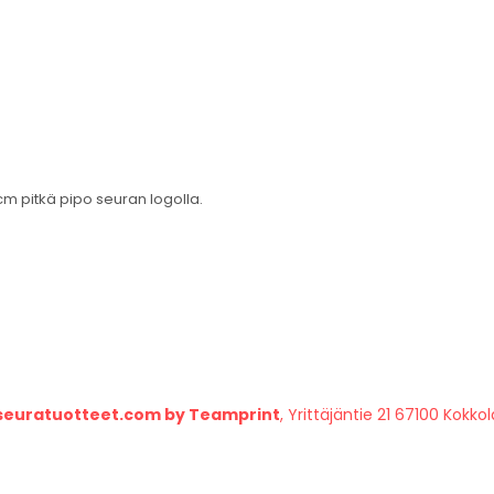
 cm pitkä pipo seuran logolla.
seuratuotteet.com by Teamprint
, Yrittäjäntie 21 67100 Kokkol